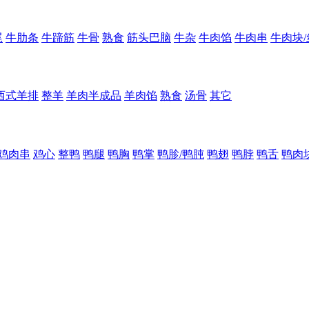
尾
牛肋条
牛蹄筋
牛骨
熟食
筋头巴脑
牛杂
牛肉馅
牛肉串
牛肉块/
西式羊排
整羊
羊肉半成品
羊肉馅
熟食
汤骨
其它
鸡肉串
鸡心
整鸭
鸭腿
鸭胸
鸭掌
鸭胗/鸭肫
鸭翅
鸭脖
鸭舌
鸭肉