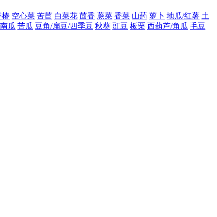
香椿
空心菜
苦苣
白菜花
茴香
蕨菜
香菜
山药
萝卜
地瓜/红薯
土
南瓜
苦瓜
豆角/扁豆/四季豆
秋葵
豇豆
板栗
西葫芦/角瓜
毛豆