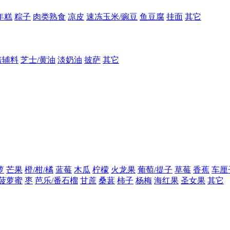
年糕
粽子
肉类熟食
凉皮
速冻玉米/豌豆
鱼豆腐
挂面
其它
焙辅料
芝士/黄油
淡奶油
披萨
其它
萝
芒果
橙/柑/橘
蓝莓
木瓜
柠檬
火龙果
葡萄/提子
草莓
香蕉
车厘
菠萝蜜
枣
芭乐/番石榴
甘蔗
桑葚
柿子
杨梅
海红果
圣女果
其它