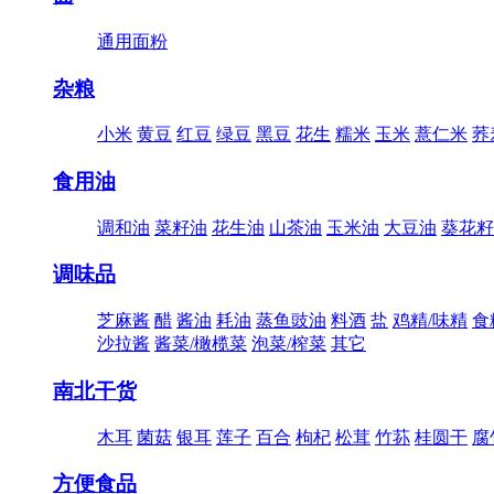
通用面粉
杂粮
小米
黄豆
红豆
绿豆
黑豆
花生
糯米
玉米
薏仁米
荞
食用油
调和油
菜籽油
花生油
山茶油
玉米油
大豆油
葵花籽
调味品
芝麻酱
醋
酱油
耗油
蒸鱼豉油
料酒
盐
鸡精/味精
食
沙拉酱
酱菜/橄榄菜
泡菜/榨菜
其它
南北干货
木耳
菌菇
银耳
莲子
百合
枸杞
松茸
竹荪
桂圆干
腐
方便食品