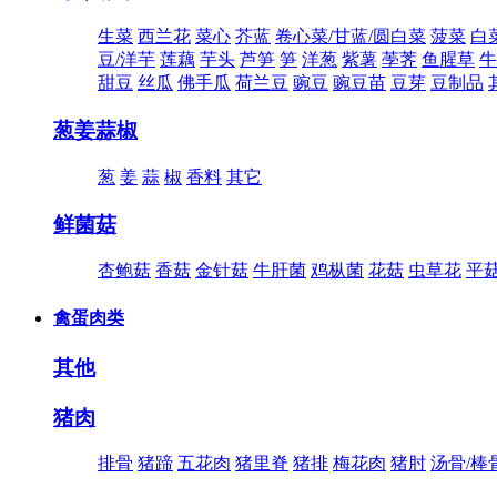
生菜
西兰花
菜心
芥蓝
卷心菜/甘蓝/圆白菜
菠菜
白
豆/洋芋
莲藕
芋头
芦笋
笋
洋葱
紫薯
荸荠
鱼腥草
牛
甜豆
丝瓜
佛手瓜
荷兰豆
豌豆
豌豆苗
豆芽
豆制品
葱姜蒜椒
葱
姜
蒜
椒
香料
其它
鲜菌菇
杏鲍菇
香菇
金针菇
牛肝菌
鸡枞菌
花菇
虫草花
平
禽蛋肉类
其他
猪肉
排骨
猪蹄
五花肉
猪里脊
猪排
梅花肉
猪肘
汤骨/棒