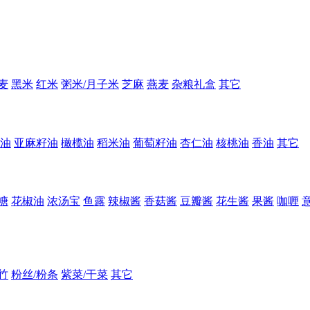
麦
黑米
红米
粥米/月子米
芝麻
燕麦
杂粮礼盒
其它
油
亚麻籽油
橄榄油
稻米油
葡萄籽油
杏仁油
核桃油
香油
其它
糖
花椒油
浓汤宝
鱼露
辣椒酱
香菇酱
豆瓣酱
花生酱
果酱
咖喱
竹
粉丝/粉条
紫菜/干菜
其它