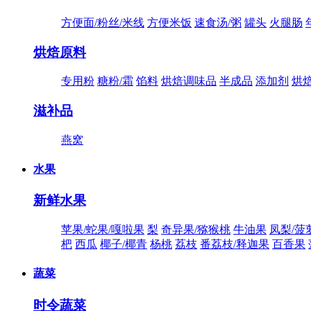
方便面/粉丝/米线
方便米饭
速食汤/粥
罐头
火腿肠
烘焙原料
专用粉
糖粉/霜
馅料
烘焙调味品
半成品
添加剂
烘
滋补品
燕窝
水果
新鲜水果
苹果/蛇果/嘎啦果
梨
奇异果/猕猴桃
牛油果
凤梨/菠
杷
西瓜
椰子/椰青
杨桃
荔枝
番荔枝/释迦果
百香果
蔬菜
时令蔬菜