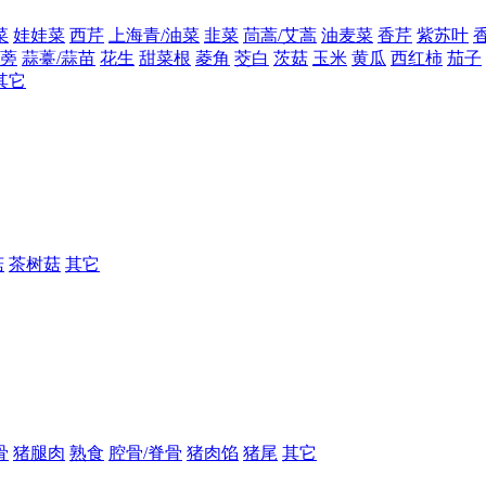
菜
娃娃菜
西芹
上海青/油菜
韭菜
茼蒿/艾蒿
油麦菜
香芹
紫苏叶
蒡
蒜薹/蒜苗
花生
甜菜根
菱角
茭白
茨菇
玉米
黄瓜
西红柿
茄子
其它
菇
茶树菇
其它
骨
猪腿肉
熟食
腔骨/脊骨
猪肉馅
猪尾
其它