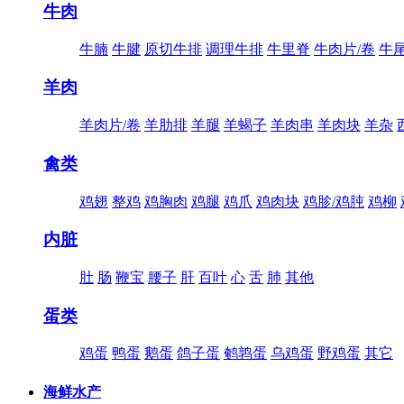
牛肉
牛腩
牛腱
原切牛排
调理牛排
牛里脊
牛肉片/卷
牛
羊肉
羊肉片/卷
羊肋排
羊腿
羊蝎子
羊肉串
羊肉块
羊杂
禽类
鸡翅
整鸡
鸡胸肉
鸡腿
鸡爪
鸡肉块
鸡胗/鸡肫
鸡柳
内脏
肚
肠
鞭宝
腰子
肝
百叶
心
舌
肺
其他
蛋类
鸡蛋
鸭蛋
鹅蛋
鸽子蛋
鹌鹑蛋
乌鸡蛋
野鸡蛋
其它
海鲜水产