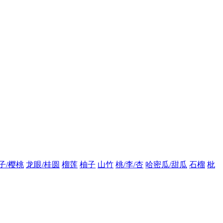
子/樱桃
龙眼/桂圆
榴莲
柚子
山竹
桃/李/杏
哈密瓜/甜瓜
石榴
枇