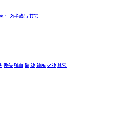
丝
牛肉半成品
其它
块
鸭头
鸭血
鹅
鸽
鹌鹑
火鸡
其它