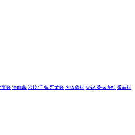
意面酱
海鲜酱
沙拉/千岛/蛋黄酱
火锅蘸料
火锅/香锅底料
香辛料