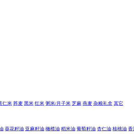
薏仁米
荞麦
黑米
红米
粥米/月子米
芝麻
燕麦
杂粮礼盒
其它
油
葵花籽油
亚麻籽油
橄榄油
稻米油
葡萄籽油
杏仁油
核桃油
香