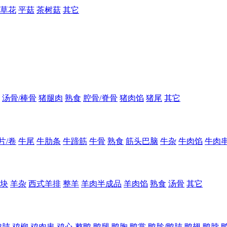
草花
平菇
茶树菇
其它
汤骨/棒骨
猪腿肉
熟食
腔骨/脊骨
猪肉馅
猪尾
其它
片/卷
牛尾
牛肋条
牛蹄筋
牛骨
熟食
筋头巴脑
牛杂
牛肉馅
牛肉
块
羊杂
西式羊排
整羊
羊肉半成品
羊肉馅
熟食
汤骨
其它
鸡肫
鸡柳
鸡肉串
鸡心
整鸭
鸭腿
鸭胸
鸭掌
鸭胗/鸭肫
鸭翅
鸭脖