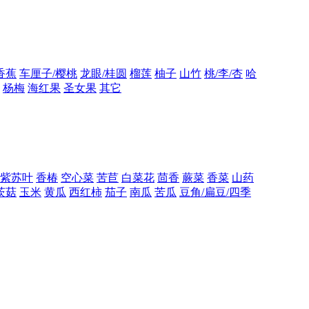
香蕉
车厘子/樱桃
龙眼/桂圆
榴莲
柚子
山竹
桃/李/杏
哈
杨梅
海红果
圣女果
其它
紫苏叶
香椿
空心菜
苦苣
白菜花
茴香
蕨菜
香菜
山药
茨菇
玉米
黄瓜
西红柿
茄子
南瓜
苦瓜
豆角/扁豆/四季