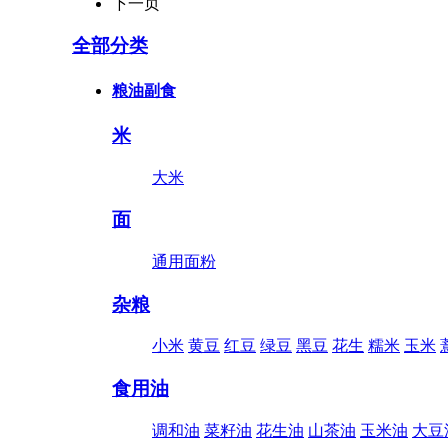
下一页
全部分类
粮油副食
米
大米
面
通用面粉
杂粮
小米
黄豆
红豆
绿豆
黑豆
花生
糯米
玉米
食用油
调和油
菜籽油
花生油
山茶油
玉米油
大豆