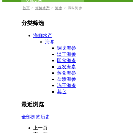
全部分类
首页
>
海鲜水产
>
海参
>
调味海参
分类筛选
海鲜水产
海参
调味海参
淡干海参
即食海参
速发海参
蒸食海参
盐渍海参
冻干海参
其它
最近浏览
全部浏览历史
上一页