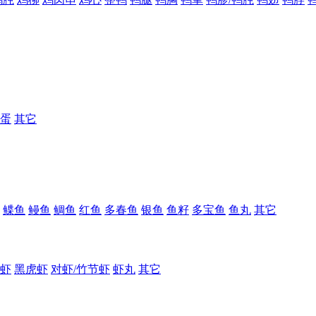
蛋
其它
鲽鱼
鳗鱼
鲷鱼
红鱼
多春鱼
银鱼
鱼籽
多宝鱼
鱼丸
其它
虾
黑虎虾
对虾/竹节虾
虾丸
其它