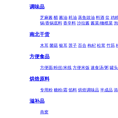
调味品
芝麻酱
醋
酱油
耗油
蒸鱼豉油
料酒
盐
鸡精
锅/香锅底料
香辛料
沙拉酱
酱菜/橄榄菜
泡
南北干货
木耳
菌菇
银耳
莲子
百合
枸杞
松茸
竹荪
方便食品
方便面/粉丝/米线
方便米饭
速食汤/粥
罐头
烘焙原料
专用粉
糖粉/霜
馅料
烘焙调味品
半成品
添
滋补品
燕窝