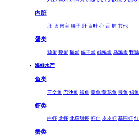
内脏
肚
肠
鞭宝
腰子
肝
百叶
心
舌
肺
其他
蛋类
鸡蛋
鸭蛋
鹅蛋
鸽子蛋
鹌鹑蛋
乌鸡蛋
野鸡
海鲜水产
鱼类
三文鱼
巴沙鱼
鳕鱼
黄鱼/黄花鱼
带鱼
鲳鱼
虾类
白虾
龙虾
北极甜虾
虾仁
皮皮虾
基围虾
红
蟹类