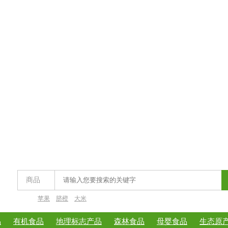
商品
苹果
脐橙
大米
品
有机食品
地理标志产品
森林食品
母婴食品
生态原