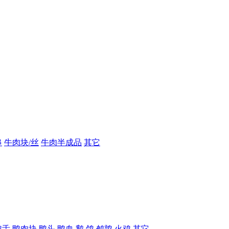
串
牛肉块/丝
牛肉半成品
其它
鸭舌
鸭肉块
鸭头
鸭血
鹅
鸽
鹌鹑
火鸡
其它