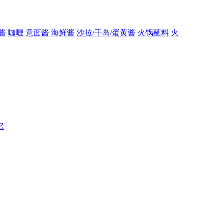
酱
咖喱
意面酱
海鲜酱
沙拉/千岛/蛋黄酱
火锅蘸料
火
它