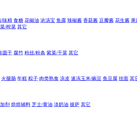
/味精
食糖
花椒油
浓汤宝
鱼露
辣椒酱
香菇酱
豆瓣酱
花生酱
果
菜/榨菜
其它
桂圆干
腐竹
粉丝/粉条
紫菜/干菜
其它
火腿肠
年糕
粽子
肉类熟食
凉皮
速冻玉米/豌豆
鱼豆腐
挂面
其
加剂
烘焙辅料
芝士/黄油
淡奶油
披萨
其它