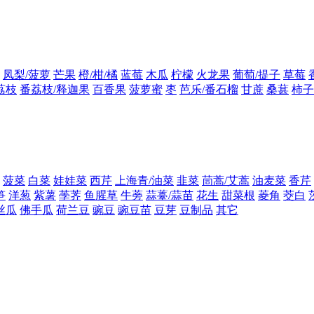
凤梨/菠萝
芒果
橙/柑/橘
蓝莓
木瓜
柠檬
火龙果
葡萄/提子
草莓
荔枝
番荔枝/释迦果
百香果
菠萝蜜
枣
芭乐/番石榴
甘蔗
桑葚
柿子
菠菜
白菜
娃娃菜
西芹
上海青/油菜
韭菜
茼蒿/艾蒿
油麦菜
香芹
笋
洋葱
紫薯
荸荠
鱼腥草
牛蒡
蒜薹/蒜苗
花生
甜菜根
菱角
茭白
丝瓜
佛手瓜
荷兰豆
豌豆
豌豆苗
豆芽
豆制品
其它