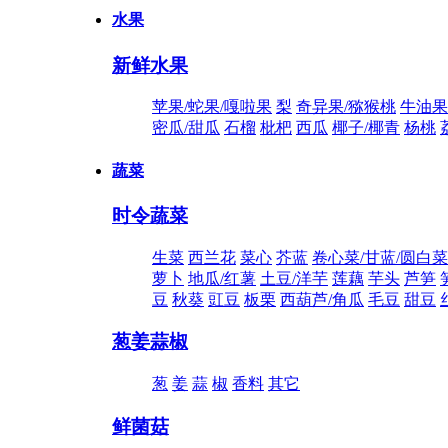
水果
新鲜水果
苹果/蛇果/嘎啦果
梨
奇异果/猕猴桃
牛油果
密瓜/甜瓜
石榴
枇杷
西瓜
椰子/椰青
杨桃
蔬菜
时令蔬菜
生菜
西兰花
菜心
芥蓝
卷心菜/甘蓝/圆白菜
萝卜
地瓜/红薯
土豆/洋芋
莲藕
芋头
芦笋
豆
秋葵
豇豆
板栗
西葫芦/角瓜
毛豆
甜豆
葱姜蒜椒
葱
姜
蒜
椒
香料
其它
鲜菌菇