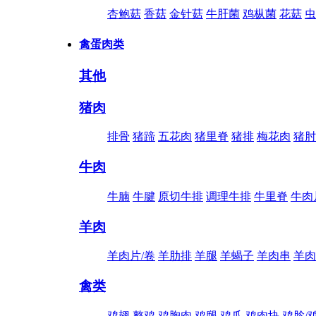
杏鲍菇
香菇
金针菇
牛肝菌
鸡枞菌
花菇
虫
禽蛋肉类
其他
猪肉
排骨
猪蹄
五花肉
猪里脊
猪排
梅花肉
猪肘
牛肉
牛腩
牛腱
原切牛排
调理牛排
牛里脊
牛肉
羊肉
羊肉片/卷
羊肋排
羊腿
羊蝎子
羊肉串
羊肉
禽类
鸡翅
整鸡
鸡胸肉
鸡腿
鸡爪
鸡肉块
鸡胗/