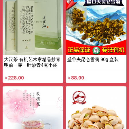
大汉茶 有机艺术家精品炒青
盛谷夫昆仑雪菊 90g 盒装
明前一芽一叶炒青4克小袋
封装汤青叶绿 100g 条装
228.00
88.00
￥
￥