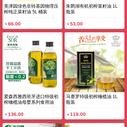
美津园绿色非转基因物理压
朱鹮湖有机初榨菜籽油 1L
榨纯正菜籽油 5L 桶装
瓶装
66.00
53.00
￥
￥
爱森西雅西班牙进口特级初
马赛罗特级初榨橄榄油 1L
榨橄榄油母婴系列食用油
瓶装
500ml 瓶装
136.00
119.00
￥
￥