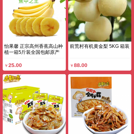
怡果馨 正宗高州香蕉高山种
前荒村有机黄金梨 5KG 箱装
植一箱5斤装全国包邮原产
地一件代发 2.5kg 箱装
25.00
88.00
￥
￥