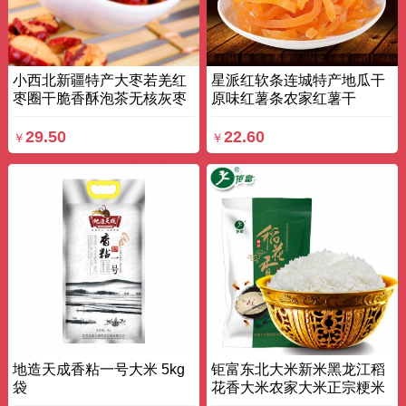
小西北新疆特产大枣若羌红
星派红软条连城特产地瓜干
枣圈干脆香酥泡茶无核灰枣
原味红薯条农家红薯干
片 250g*2 袋装
250g*3盒 盒
29.50
22.60
￥
￥
地造天成香粘一号大米 5kg
钜富东北大米新米黑龙江稻
袋
花香大米农家大米正宗粳米
2.5KG 袋装