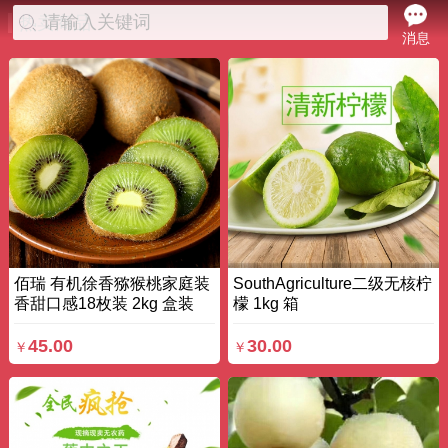
请输入关键词
热卖商品
消息
佰瑞 有机徐香猕猴桃家庭装
SouthAgriculture二级无核柠
香甜口感18枚装 2kg 盒装
檬 1kg 箱
45.00
30.00
￥
￥