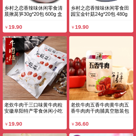
乡村之恋香辣味休闲零食清
乡村之恋香辣味休闲零食田
晨揪莴笋30g*20包 600g 盒
园宝金针菇24g*20包 480g
装
盒装
19.90
19.90
￥
￥
老炊牛肉干三口味黄牛肉粒
老炊牛肉五香牛肉黄牛肉五
安徽阜阳特产零食休闲小吃
香牛肉肉干肉脯真空散装包
三袋 150g 袋装
邮 230g 袋装
19.90
36.60
￥
￥