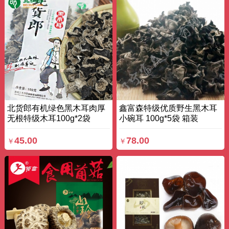
北货郎有机绿色黑木耳肉厚
鑫富森特级优质野生黑木耳
无根特级木耳100g*2袋
小碗耳 100g*5袋 箱装
200g 袋装
45.00
78.00
￥
￥