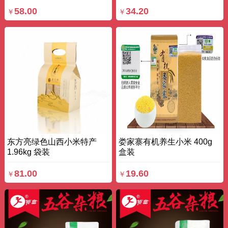
58.00
34.20
￥
￥
东方亮绿色山西小米特产
娄家寨有机养生小米 400g
1.96kg 袋装
盒装
81.00
19.60
￥
￥