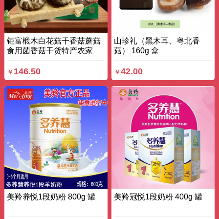
钜富椴木白花菇干香菇蘑菇
山珍礼（黑木耳、粤北香
食用菌香菇干货特产农家
菇） 160g 盒
200g*3 袋装
146.50
42.00
￥
￥
美羚养悦1段奶粉 800g 罐
美羚冠悦1段奶粉 400g 罐