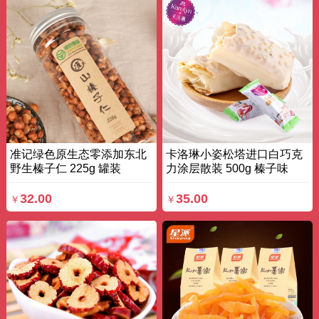
准记绿色原生态零添加东北
卡洛琳小姿松塔进口白巧克
野生榛子仁 225g 罐装
力涂层散装 500g 榛子味
32.00
35.00
￥
￥