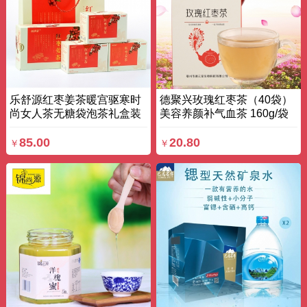
乐舒源红枣姜茶暖宫驱寒时
德聚兴玫瑰红枣茶（40袋）
尚女人茶无糖袋泡茶礼盒装
美容养颜补气血茶 160g/袋
3g*20袋*3 盒装
盒
85.00
20.80
￥
￥