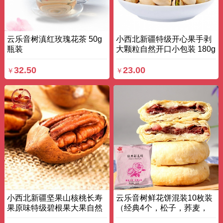
云乐音树滇红玫瑰花茶 50g
小西北新疆特级开心果手剥
瓶装
大颗粒自然开口小包装 180g
袋装
32.50
23.00
￥
￥
小西北新疆坚果山核桃长寿
云乐音树鲜花饼混装10枚装
果原味特级碧根果大果自然
（经典4个，松子，荞麦，
开口 500G 袋装
云腿各2个） 50g×10枚 盒装