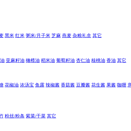
麦
黑米
红米
粥米/月子米
芝麻
燕麦
杂粮礼盒
其它
油
亚麻籽油
橄榄油
稻米油
葡萄籽油
杏仁油
核桃油
香油
其它
糖
花椒油
浓汤宝
鱼露
辣椒酱
香菇酱
豆瓣酱
花生酱
果酱
咖喱
竹
粉丝/粉条
紫菜/干菜
其它