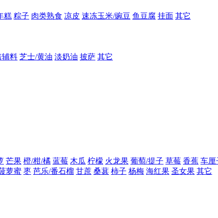
年糕
粽子
肉类熟食
凉皮
速冻玉米/豌豆
鱼豆腐
挂面
其它
焙辅料
芝士/黄油
淡奶油
披萨
其它
萝
芒果
橙/柑/橘
蓝莓
木瓜
柠檬
火龙果
葡萄/提子
草莓
香蕉
车厘
菠萝蜜
枣
芭乐/番石榴
甘蔗
桑葚
柿子
杨梅
海红果
圣女果
其它