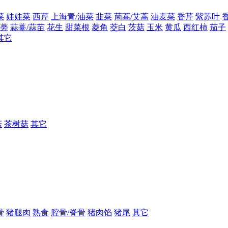
菜
娃娃菜
西芹
上海青/油菜
韭菜
茼蒿/艾蒿
油麦菜
香芹
紫苏叶
蒡
蒜薹/蒜苗
花生
甜菜根
菱角
茭白
茨菇
玉米
黄瓜
西红柿
茄子
其它
菇
茶树菇
其它
骨
猪腿肉
熟食
腔骨/脊骨
猪肉馅
猪尾
其它