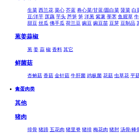
生菜
西兰花
菜心
芥蓝
卷心菜/甘蓝/圆白菜
菠菜
白
豆/洋芋
莲藕
芋头
芦笋
笋
洋葱
紫薯
荸荠
鱼腥草
牛
甜豆
丝瓜
佛手瓜
荷兰豆
豌豆
豌豆苗
豆芽
豆制品
葱姜蒜椒
葱
姜
蒜
椒
香料
其它
鲜菌菇
杏鲍菇
香菇
金针菇
牛肝菌
鸡枞菌
花菇
虫草花
平
禽蛋肉类
其他
猪肉
排骨
猪蹄
五花肉
猪里脊
猪排
梅花肉
猪肘
汤骨/棒