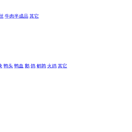
丝
牛肉半成品
其它
块
鸭头
鸭血
鹅
鸽
鹌鹑
火鸡
其它