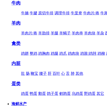
牛肉
牛腩
牛腱
原切牛排
调理牛排
牛里脊
牛肉片/卷
牛
羊肉
羊肉片/卷
羊肋排
羊腿
羊蝎子
羊肉串
羊肉块
羊杂
禽类
鸡翅
整鸡
鸡胸肉
鸡腿
鸡爪
鸡肉块
鸡胗/鸡肫
鸡柳
内脏
肚
肠
鞭宝
腰子
肝
百叶
心
舌
肺
其他
蛋类
鸡蛋
鸭蛋
鹅蛋
鸽子蛋
鹌鹑蛋
乌鸡蛋
野鸡蛋
其它
海鲜水产