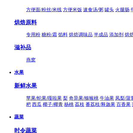
方便面/粉丝/米线
方便米饭
速食汤/粥
罐头
火腿肠
烘焙原料
专用粉
糖粉/霜
馅料
烘焙调味品
半成品
添加剂
烘
滋补品
燕窝
水果
新鲜水果
苹果/蛇果/嘎啦果
梨
奇异果/猕猴桃
牛油果
凤梨/菠
杷
西瓜
椰子/椰青
杨桃
荔枝
番荔枝/释迦果
百香果
蔬菜
时令蔬菜