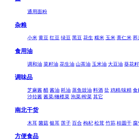
通用面粉
杂粮
小米
黄豆
红豆
绿豆
黑豆
花生
糯米
玉米
薏仁米
荞
食用油
调和油
菜籽油
花生油
山茶油
玉米油
大豆油
葵花籽
调味品
芝麻酱
醋
酱油
耗油
蒸鱼豉油
料酒
盐
鸡精/味精
食
沙拉酱
酱菜/橄榄菜
泡菜/榨菜
其它
南北干货
木耳
菌菇
银耳
莲子
百合
枸杞
松茸
竹荪
桂圆干
腐
方便食品