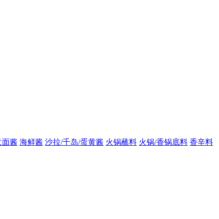
意面酱
海鲜酱
沙拉/千岛/蛋黄酱
火锅蘸料
火锅/香锅底料
香辛料