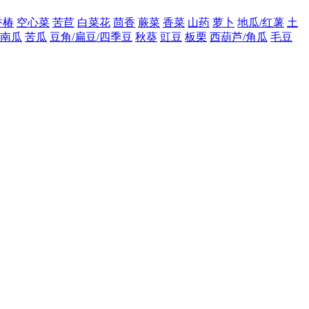
香椿
空心菜
苦苣
白菜花
茴香
蕨菜
香菜
山药
萝卜
地瓜/红薯
土
南瓜
苦瓜
豆角/扁豆/四季豆
秋葵
豇豆
板栗
西葫芦/角瓜
毛豆