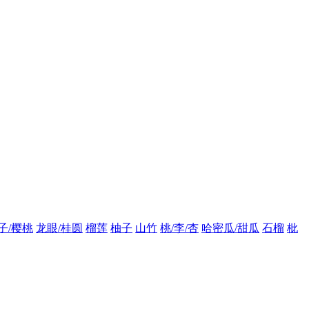
子/樱桃
龙眼/桂圆
榴莲
柚子
山竹
桃/李/杏
哈密瓜/甜瓜
石榴
枇