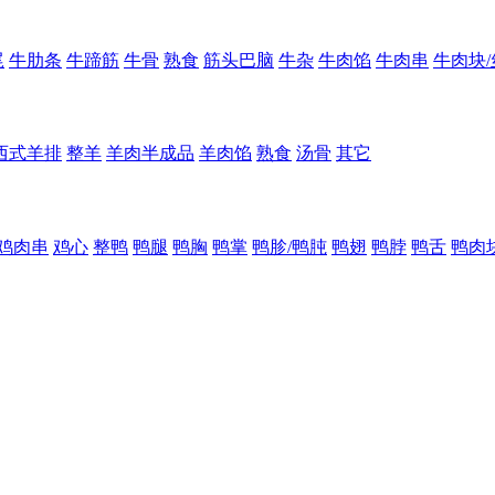
尾
牛肋条
牛蹄筋
牛骨
熟食
筋头巴脑
牛杂
牛肉馅
牛肉串
牛肉块/
西式羊排
整羊
羊肉半成品
羊肉馅
熟食
汤骨
其它
鸡肉串
鸡心
整鸭
鸭腿
鸭胸
鸭掌
鸭胗/鸭肫
鸭翅
鸭脖
鸭舌
鸭肉