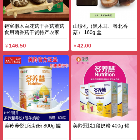
钜富椴木白花菇干香菇蘑菇
山珍礼（黑木耳、粤北香
食用菌香菇干货特产农家
菇） 160g 盒
200g*3 袋装
146.50
42.00
￥
￥
美羚养悦1段奶粉 800g 罐
美羚冠悦1段奶粉 400g 罐