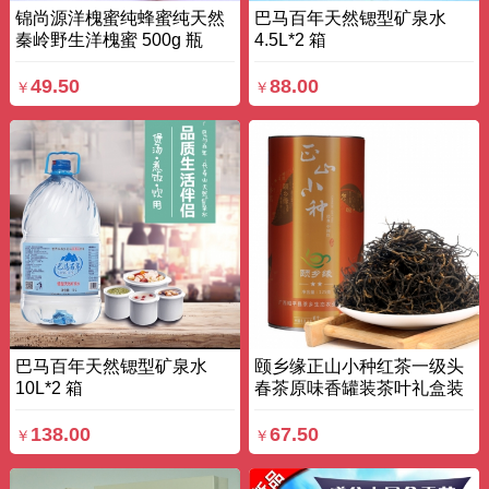
锦尚源洋槐蜜纯蜂蜜纯天然
巴马百年天然锶型矿泉水
秦岭野生洋槐蜜 500g 瓶
4.5L*2 箱
49.50
88.00
￥
￥
巴马百年天然锶型矿泉水
颐乡缘正山小种红茶一级头
10L*2 箱
春茶原味香罐装茶叶礼盒装
125g 罐
138.00
67.50
￥
￥