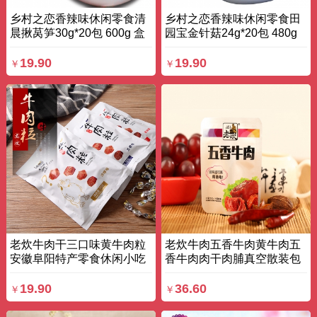
乡村之恋香辣味休闲零食清
乡村之恋香辣味休闲零食田
晨揪莴笋30g*20包 600g 盒
园宝金针菇24g*20包 480g
装
盒装
19.90
19.90
￥
￥
老炊牛肉干三口味黄牛肉粒
老炊牛肉五香牛肉黄牛肉五
安徽阜阳特产零食休闲小吃
香牛肉肉干肉脯真空散装包
三袋 150g 袋装
邮 230g 袋装
19.90
36.60
￥
￥