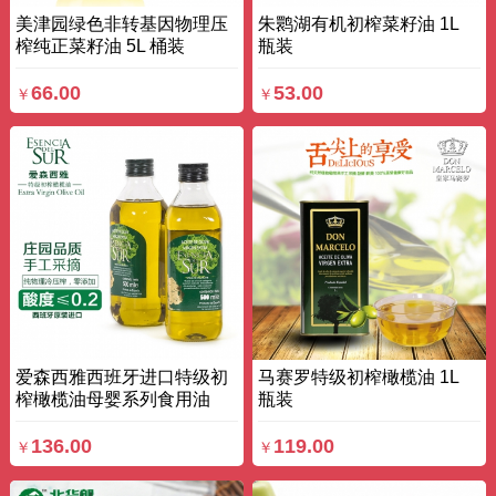
美津园绿色非转基因物理压
朱鹮湖有机初榨菜籽油 1L
榨纯正菜籽油 5L 桶装
瓶装
66.00
53.00
￥
￥
爱森西雅西班牙进口特级初
马赛罗特级初榨橄榄油 1L
榨橄榄油母婴系列食用油
瓶装
500ml 瓶装
136.00
119.00
￥
￥