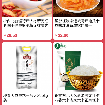
小西北新疆特产大枣若羌红
星派红软条连城特产地瓜干
枣圈干脆香酥泡茶无核灰枣
原味红薯条农家红薯干
片 250g*2 袋装
250g*3盒 盒
29.50
22.60
￥
￥
地造天成香粘一号大米 5kg
钜富东北大米新米黑龙江稻
袋
花香大米农家大米正宗粳米
2.5KG 袋装