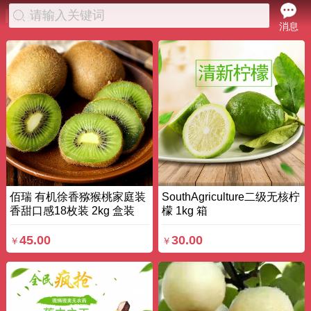
请输入关键词
热卖商品
消息
佰瑞 有机徐香猕猴桃家庭装
SouthAgriculture二级无核柠
香甜口感18枚装 2kg 盒装
檬 1kg 箱
45.00
30.00
￥
￥