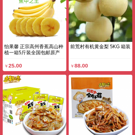
怡果馨 正宗高州香蕉高山种
前荒村有机黄金梨 5KG 箱装
植一箱5斤装全国包邮原产
地一件代发 2.5kg 箱装
25.00
88.00
￥
￥