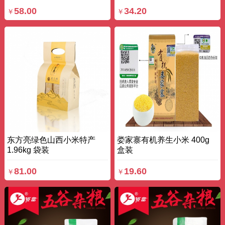
58.00
34.20
￥
￥
东方亮绿色山西小米特产
娄家寨有机养生小米 400g
1.96kg 袋装
盒装
81.00
19.60
￥
￥