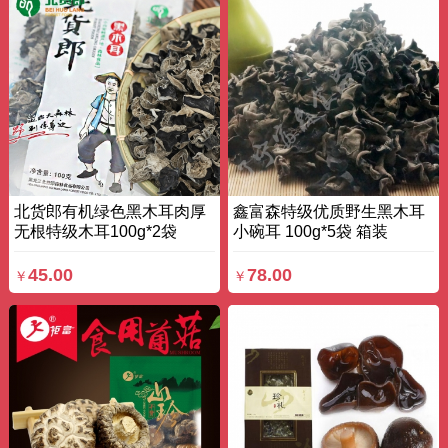
北货郎有机绿色黑木耳肉厚
鑫富森特级优质野生黑木耳
无根特级木耳100g*2袋
小碗耳 100g*5袋 箱装
200g 袋装
45.00
78.00
￥
￥