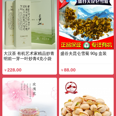
大汉茶 有机艺术家精品炒青
盛谷夫昆仑雪菊 90g 盒装
明前一芽一叶炒青4克小袋
封装汤青叶绿 100g 条装
228.00
88.00
￥
￥