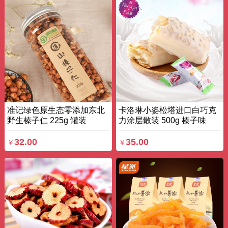
准记绿色原生态零添加东北
卡洛琳小姿松塔进口白巧克
野生榛子仁 225g 罐装
力涂层散装 500g 榛子味
32.00
35.00
￥
￥