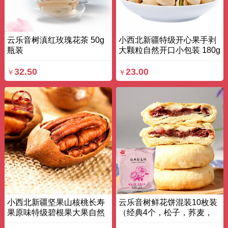
云乐音树滇红玫瑰花茶 50g
小西北新疆特级开心果手剥
瓶装
大颗粒自然开口小包装 180g
袋装
32.50
23.00
￥
￥
小西北新疆坚果山核桃长寿
云乐音树鲜花饼混装10枚装
果原味特级碧根果大果自然
（经典4个，松子，荞麦，
开口 500G 袋装
云腿各2个） 50g×10枚 盒装