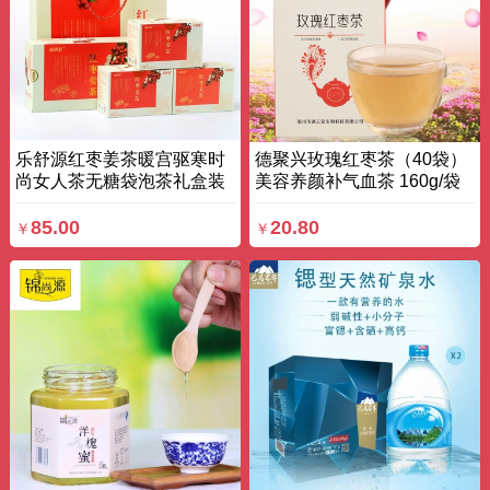
乐舒源红枣姜茶暖宫驱寒时
德聚兴玫瑰红枣茶（40袋）
尚女人茶无糖袋泡茶礼盒装
美容养颜补气血茶 160g/袋
3g*20袋*3 盒装
盒
85.00
20.80
￥
￥