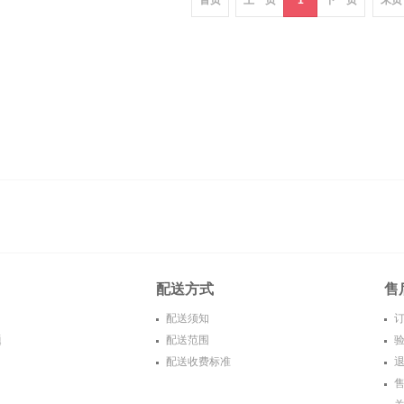
首页
上一页
1
下一页
末页
配送方式
售
配送须知
订
题
配送范围
验
配送收费标准
退
售