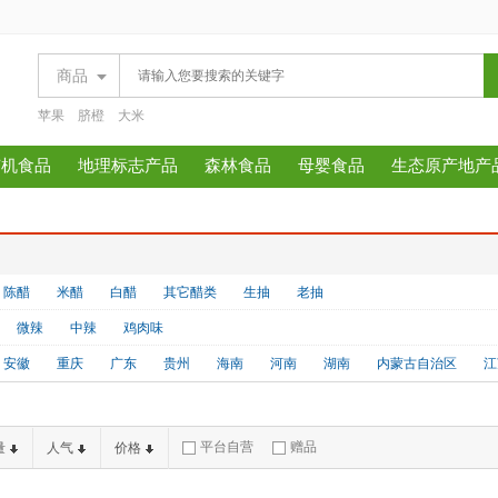
商品
苹果
脐橙
大米
有机食品
地理标志产品
森林食品
母婴食品
生态原产地产
陈醋
米醋
白醋
其它醋类
生抽
老抽
微辣
中辣
鸡肉味
安徽
重庆
广东
贵州
海南
河南
湖南
内蒙古自治区
江
平台自营
赠品
量
人气
价格