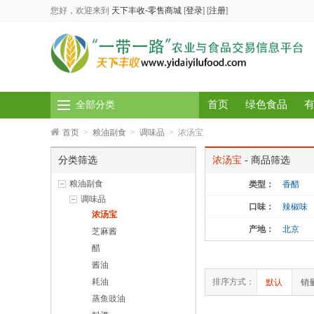
您好，欢迎来到
天下丰收-零售商城
[
登录
]
[
注册
]
首页
绿色食品
全部分类
首页
>
粮油副食
>
调味品
>
浓汤宝
分类筛选
浓汤宝
- 商品筛选
粮油副食
类型：
香醋
调味品
口味：
辣椒味
浓汤宝
产地：
北京
芝麻酱
醋
酱油
耗油
排序方式：
默认
销
蒸鱼豉油