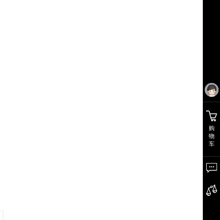
购
物
车