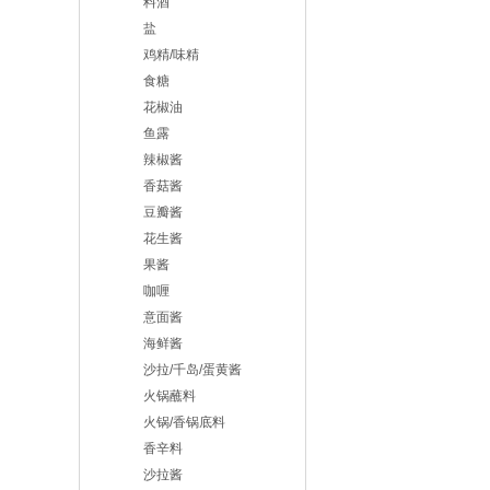
料酒
盐
鸡精/味精
食糖
花椒油
鱼露
辣椒酱
香菇酱
豆瓣酱
花生酱
果酱
咖喱
意面酱
海鲜酱
沙拉/千岛/蛋黄酱
火锅蘸料
火锅/香锅底料
香辛料
沙拉酱