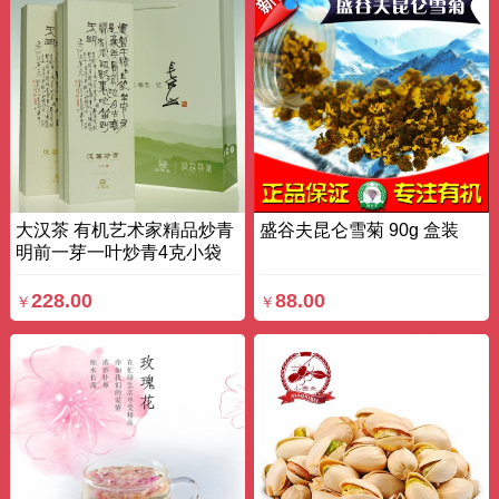
大汉茶 有机艺术家精品炒青
盛谷夫昆仑雪菊 90g 盒装
明前一芽一叶炒青4克小袋
封装汤青叶绿 100g 条装
228.00
88.00
￥
￥