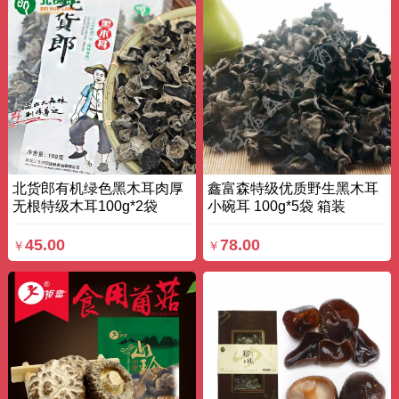
北货郎有机绿色黑木耳肉厚
鑫富森特级优质野生黑木耳
无根特级木耳100g*2袋
小碗耳 100g*5袋 箱装
200g 袋装
45.00
78.00
￥
￥