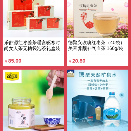
乐舒源红枣姜茶暖宫驱寒时
德聚兴玫瑰红枣茶（40袋）
尚女人茶无糖袋泡茶礼盒装
美容养颜补气血茶 160g/袋
3g*20袋*3 盒装
盒
85.00
20.80
￥
￥