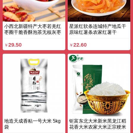
小西北新疆特产大枣若羌红
星派红软条连城特产地瓜干
枣圈干脆香酥泡茶无核灰枣
原味红薯条农家红薯干
片 250g*2 袋装
250g*3盒 盒
29.50
22.60
￥
￥
地造天成香粘一号大米 5kg
钜富东北大米新米黑龙江稻
袋
花香大米农家大米正宗粳米
2.5KG 袋装