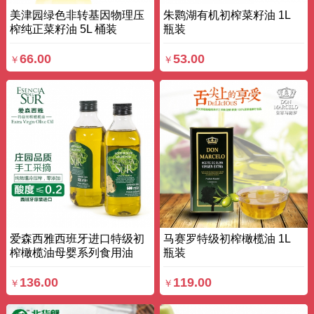
美津园绿色非转基因物理压
朱鹮湖有机初榨菜籽油 1L
榨纯正菜籽油 5L 桶装
瓶装
66.00
53.00
￥
￥
爱森西雅西班牙进口特级初
马赛罗特级初榨橄榄油 1L
榨橄榄油母婴系列食用油
瓶装
500ml 瓶装
136.00
119.00
￥
￥