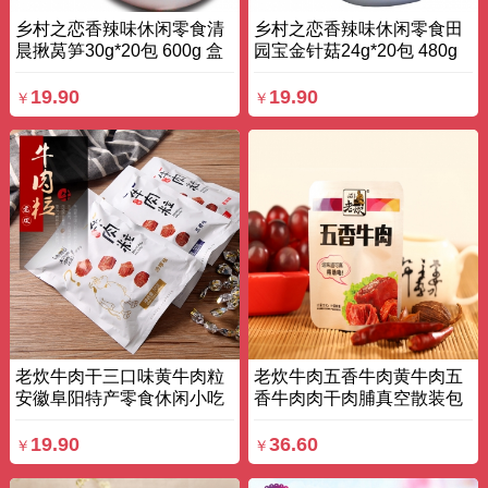
乡村之恋香辣味休闲零食清
乡村之恋香辣味休闲零食田
晨揪莴笋30g*20包 600g 盒
园宝金针菇24g*20包 480g
装
盒装
19.90
19.90
￥
￥
老炊牛肉干三口味黄牛肉粒
老炊牛肉五香牛肉黄牛肉五
安徽阜阳特产零食休闲小吃
香牛肉肉干肉脯真空散装包
三袋 150g 袋装
邮 230g 袋装
19.90
36.60
￥
￥