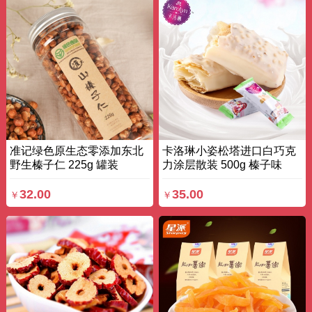
准记绿色原生态零添加东北
卡洛琳小姿松塔进口白巧克
野生榛子仁 225g 罐装
力涂层散装 500g 榛子味
32.00
35.00
￥
￥