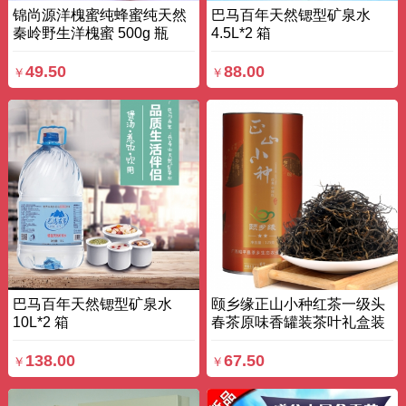
锦尚源洋槐蜜纯蜂蜜纯天然
巴马百年天然锶型矿泉水
秦岭野生洋槐蜜 500g 瓶
4.5L*2 箱
49.50
88.00
￥
￥
巴马百年天然锶型矿泉水
颐乡缘正山小种红茶一级头
10L*2 箱
春茶原味香罐装茶叶礼盒装
125g 罐
138.00
67.50
￥
￥