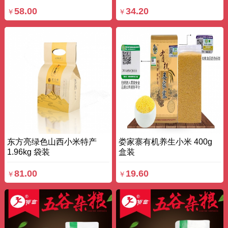
58.00
34.20
￥
￥
东方亮绿色山西小米特产
娄家寨有机养生小米 400g
1.96kg 袋装
盒装
81.00
19.60
￥
￥