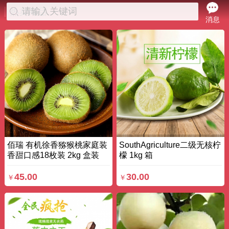
请输入关键词
热卖商品
消息
佰瑞 有机徐香猕猴桃家庭装
SouthAgriculture二级无核柠
香甜口感18枚装 2kg 盒装
檬 1kg 箱
45.00
30.00
￥
￥