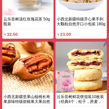
云乐音树滇红玫瑰花茶 50g
小西北新疆特级开心果手剥
瓶装
大颗粒自然开口小包装 180g
袋装
32.50
23.00
￥
￥
小西北新疆坚果山核桃长寿
云乐音树鲜花饼混装10枚装
果原味特级碧根果大果自然
（经典4个，松子，荞麦，
开口 500G 袋装
云腿各2个） 50g×10枚 盒装