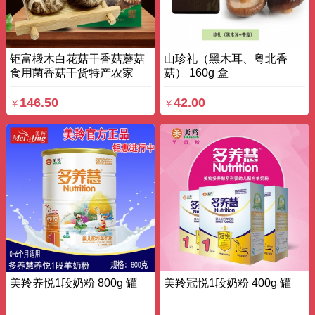
钜富椴木白花菇干香菇蘑菇
山珍礼（黑木耳、粤北香
食用菌香菇干货特产农家
菇） 160g 盒
200g*3 袋装
146.50
42.00
￥
￥
美羚养悦1段奶粉 800g 罐
美羚冠悦1段奶粉 400g 罐