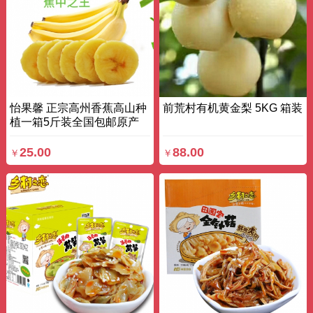
怡果馨 正宗高州香蕉高山种
前荒村有机黄金梨 5KG 箱装
植一箱5斤装全国包邮原产
地一件代发 2.5kg 箱装
25.00
88.00
￥
￥